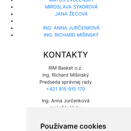
MIROSLAVA SÝKOROVÁ
JANA ŽECOVÁ
ING. ANNA JURČENKOVÁ
ING. RICHARD MIŠINSKÝ
KONTAKTY
RIM Basket o.z.
Ing. Richard Mišinský
Predseda správnej rady
+421 915 915 179
Ing. Anna Jurčenková
manažér klubu
+421 915 974 107
Používame cookies
GDPR
|
Cookies
|
Kódex Klubu