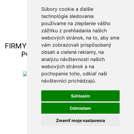
Súbory cookie a ďalšie
webdesign
|
webex.digital
technológie sledovania
používame na zlepšenie vášho
zážitku z prehliadania našich
webových stránok, na to, aby sme
FIRMY A ORGANIZÁCIE, KTORÉ NÁM
vám zobrazovali prispôsobený
obsah a cielené reklamy, na
POMÁHAJÚ
Generálni partneri
analýzu návštevnosti našich
webových stránok a na
pochopenie toho, odkiaľ naši
návštevníci prichádzajú.
Partneri
Súhlasím
Odmietam
Reklamní partneri
Zmeniť moje nastavenia