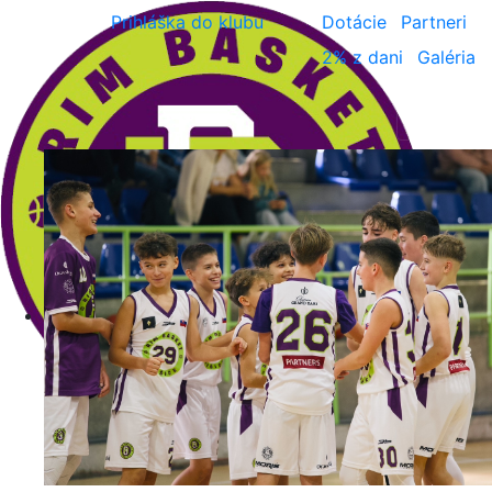
Prihláška do klubu
Dotácie
Partneri
2% z dani
Galéria