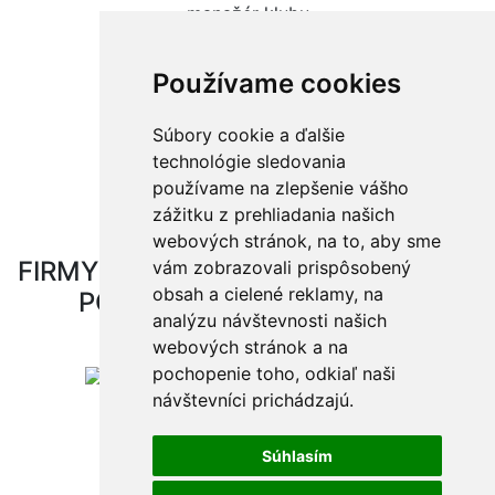
manažér klubu
+421 915 974 107
Používame cookies
GDPR
|
Cookies
|
Kódex Klubu
Súbory cookie a ďalšie
webdesign
|
webex.digital
technológie sledovania
používame na zlepšenie vášho
zážitku z prehliadania našich
webových stránok, na to, aby sme
FIRMY A ORGANIZÁCIE, KTORÉ NÁM
vám zobrazovali prispôsobený
obsah a cielené reklamy, na
POMÁHAJÚ
Generálni partneri
analýzu návštevnosti našich
webových stránok a na
pochopenie toho, odkiaľ naši
návštevníci prichádzajú.
Partneri
Súhlasím