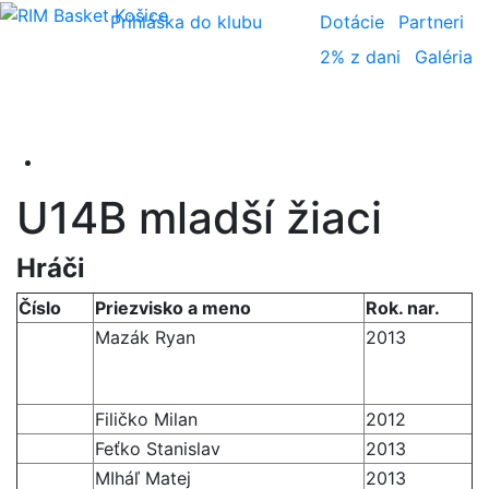
Prihláška do klubu
Dotácie
Partneri
2% z dani
Galéria
U14B mladší žiaci
Hráči
Číslo
Priezvisko a meno
Rok. nar.
Mazák Ryan
2013
Filičko Milan
2012
Feťko Stanislav
2013
MIháľ Matej
2013